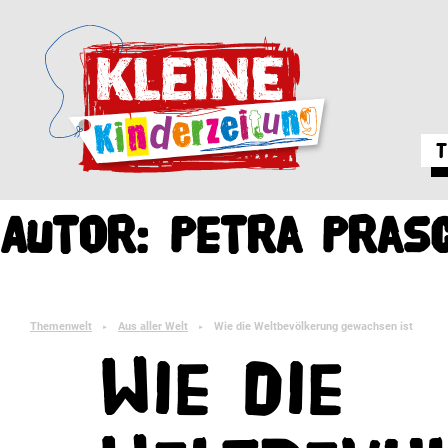
T
Autor:
Petra Pras
Themenwelt
Aus aller Welt
Wie die Weltbevölkerung gewachsen ist
►
►
Wie die