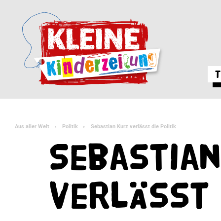
T
Aus aller Welt
Politik
Sebastian Kurz verlässt die Politik
►
►
Sebastia
verlässt 