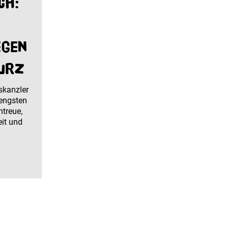
ch:
egen
urz
skanzler
 engsten
ntreue,
eit und