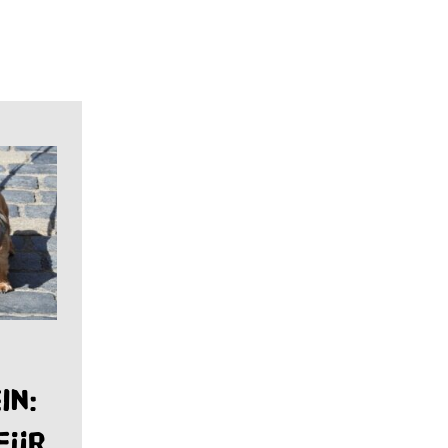
in:
für