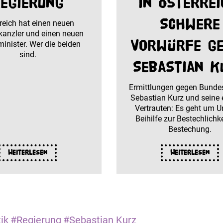
egierung
in Österrei
Schwere
reich hat einen neuen
anzler und einen neuen
Vorwürfe g
inister. Wer die beiden
sind.
Sebastian K
Ermittlungen gegen Bunde
Sebastian Kurz und seine
Vertrauten: Es geht um U
Beihilfe zur Bestechlichk
Bestechung.
Weiterlesen
Weiterlesen
ik
#Regierung
#Sebastian Kurz