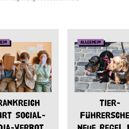
mein
Allgemein
rankreich
Tier-
hrt Social-
Führersche
dia-Verbot
Neue Regel 