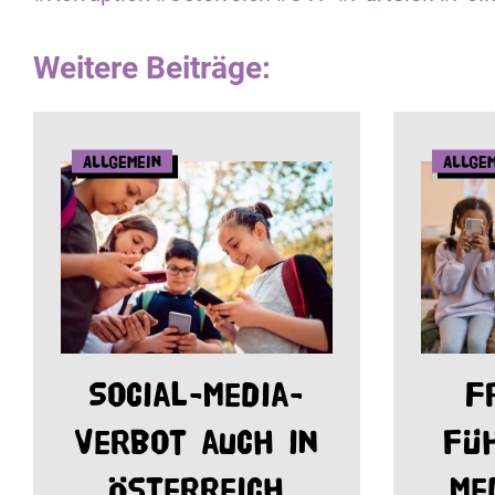
Weitere Beiträge:
Allgemein
Allge
Social-Media-
F
Verbot auch in
fü
Österreich
Me