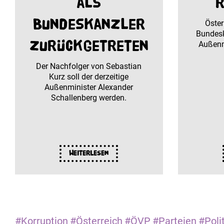
als
R
Bundeskanzler
Öster
Bundesk
zurückgetreten
Außenm
Der Nachfolger von Sebastian
Kurz soll der derzeitige
Außenminister Alexander
Schallenberg werden.
Weiterlesen
#Korruption
#Österreich
#ÖVP
#Parteien
#Polit