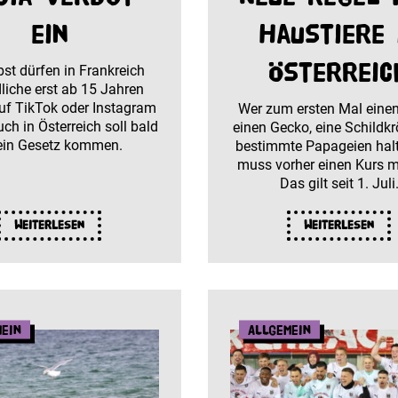
ein
Haustiere 
Österreic
st dürfen in Frankreich
liche erst ab 15 Jahren
uf TikTok oder Instagram
Wer zum ersten Mal eine
ch in Österreich soll bald
einen Gecko, eine Schildkr
ein Gesetz kommen.
bestimmte Papageien halte
muss vorher einen Kurs 
Das gilt seit 1. Juli
Weiterlesen
Weiterlesen
mein
Allgemein