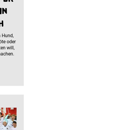
in
h
n Hund,
öte oder
n will,
machen.
.