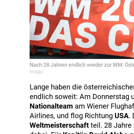
Nach 28 Jahren endlich wieder zur WM: Öste
Imago
Lange haben die österreichischen
endlich soweit: Am Donnerstag 
Nationalteam
am Wiener Flughafe
Airlines, und flog Richtung
USA
.
Weltmeisterschaft
teil. 28 Jahr