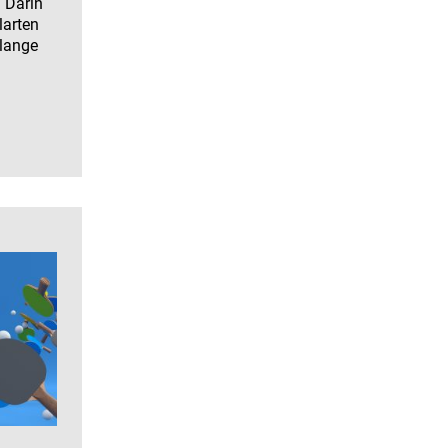
. Darin
larten
 lange