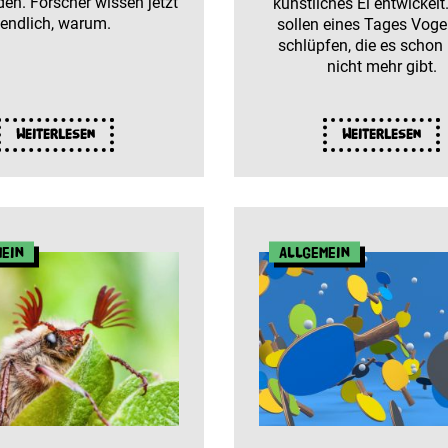
en. Forscher wissen jetzt
künstliches Ei entwickelt
endlich, warum.
sollen eines Tages Voge
schlüpfen, die es schon
nicht mehr gibt.
Weiterlesen
Weiterlesen
mein
Allgemein