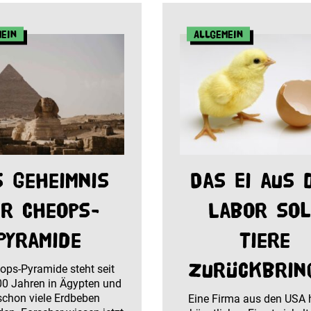
mein
Allgemein
s Geheimnis
Das Ei aus 
r Cheops-
Labor sol
Pyramide
Tiere
zurückbrin
ops-Pyramide steht seit
00 Jahren in Ägypten und
schon viele Erdbeben
Eine Firma aus den USA 