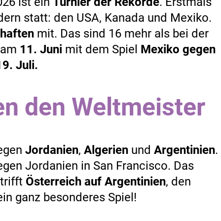
26 ist ein
Turnier der Rekorde
. Erstmals
ändern statt: den USA, Kanada und Mexiko.
haften
mit. Das sind 16 mehr als bei der
s am
11. Juni
mit dem Spiel
Mexiko gegen
19. Juli.
en den Weltmeister
gegen
Jordanien
,
Algerien
und
Argentinien
.
gegen Jordanien in San Francisco. Das
trifft
Österreich auf Argentinien
, den
ein ganz besonderes Spiel!