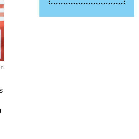
en
s
n