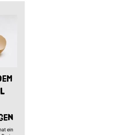
dem
l
gen
hat ein