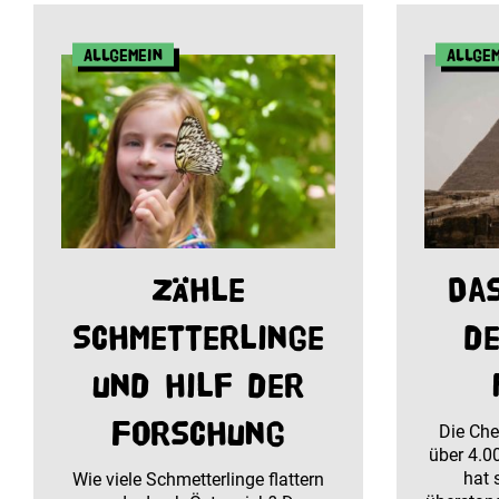
Allgemein
Allge
Zähle
Da
Schmetterlinge
de
und hilf der
Forschung
Die Che
über 4.0
hat 
Wie viele Schmetterlinge flattern