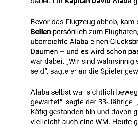
dabei. Für
Kapitän David Alab
a g
Bevor das Flugzeug abhob, kam
Bellen
persönlich zum Flughafen
überreichte Alaba einen Glücksbr
Daumen – und es wird schon pa
war dabei. „Wir sind wahnsinnig s
seid“, sagte er an die Spieler ge
Alaba selbst war sichtlich bewe
gewartet“, sagte der 33-Jährige. 
Käfig gestanden bin und davon ge
vielleicht auch eine WM. Heute ge