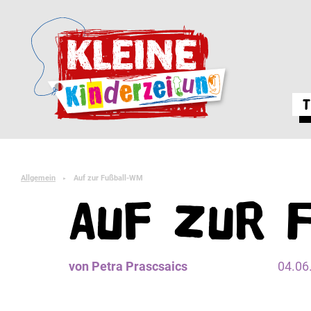
T
Allgemein
Auf zur Fußball-WM
►
Auf zur 
von Petra Prascsaics
04.06