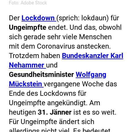
Foto: Adobe Stock
Der
Lockdown
(sprich: lokdaun) für
Ungeimpfte
endet. Und das, obwohl
sich gerade sehr viele Menschen
mit dem Coronavirus anstecken.
Trotzdem haben
Bundeskanzler Karl
Nehammer
und
Gesundheitsminister
Wolfgang
Mückstein
vergangene Woche das
Ende des Lockdowns für
Ungeimpfte angekündigt. Am
heutigen
31. Jänner
ist es so weit.
Für Ungeimpfte ändert sich
allerdings nicht viel. Es bedeutet