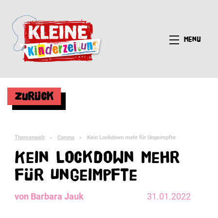
Menü
Zurück
Themenwelt
Corona
Kein Lockdown mehr für Ungeimpfte
►
►
Kein Lockdown mehr
für Ungeimpfte
von Barbara Jauk
31.01.2022