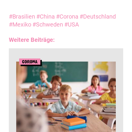
#Brasilien
#China
#Corona
#Deutschland
#Mexiko
#Schweden
#USA
Weitere Beiträge:
Corona