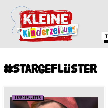
T
#Stargeflüster
Stargeflüster