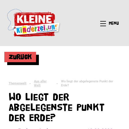
Menü
Zurück
Aus aller
Wo liegt der abgelegenste Punkt der
Themenwelt
►
►
Welt
Erde?
Wo liegt der
abgelegenste Punkt
der Erde?