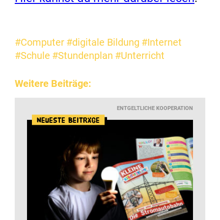
#Computer
#digitale Bildung
#Internet
#Schule
#Stundenplan
#Unterricht
Weitere Beiträge:
ENTGELTLICHE KOOPERATION
Neueste Beiträge