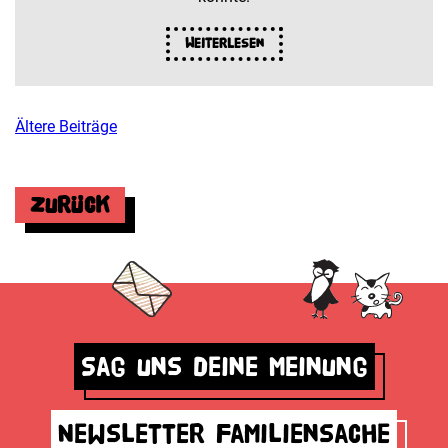
Weiterlesen
Ältere Beiträge
Beitragsnavigation
Zurück
Sag uns deine Meinung
Newsletter Familiensache