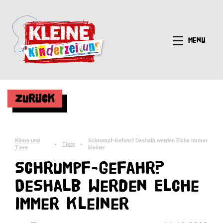
Menü
Zurück
Klima und
Schrumpf-Gefahr? Deshalb werden Elche immer
Tiere
►
►
Tiere
kleiner
Schrumpf-Gefahr?
Deshalb werden Elche
immer kleiner