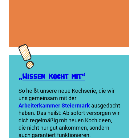
schnei
anbrat
Thomas
„Wissen kocht mit“
So heißt unsere neue Kochserie, die wir
uns gemeinsam mit der
Arbeiterkammer
Steiermark
ausgedacht
haben. Das heißt: Ab sofort versorgen wir
dich regelmäßig mit neuen Kochideen,
die nicht nur gut ankommen, sondern
auch garantiert funktionieren.