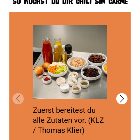
So kochst du dir Chili sin Carne
Zuerst bereitest du
Zwiebe
alle Zutaten vor. (KLZ
Knobla
/ Thomas Klier)
feine W