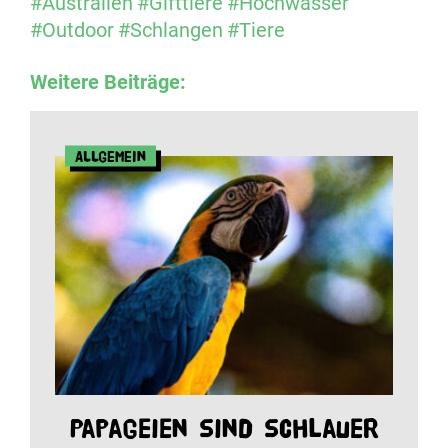
#Australien
#Gifttiere
#Hochwasser
#Outdoor
#Schlangen
#Tiere
Weitere Beiträge:
Allgemein
Papageien sind schlauer