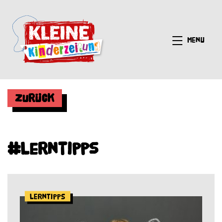
Menü
Zurück
#Lerntipps
Lerntipps