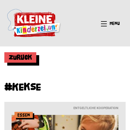
Menü
Zurück
#Kekse
ENTGELTLICHE KOOPERATION
Essen