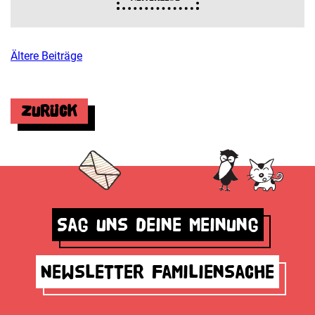
Ältere Beiträge
Beitragsnavigation
Zurück
Sag uns deine Meinung
Newsletter Familiensache