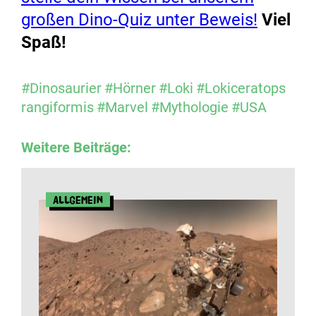
großen Dino-Quiz unter Beweis!
Viel
Spaß!
#Dinosaurier
#Hörner
#Loki
#Lokiceratops
rangiformis
#Marvel
#Mythologie
#USA
Weitere Beiträge:
Allgemein