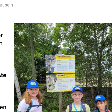
ut sein
r
n
ßte
hen