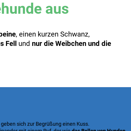
ehunde aus
beine
, einen kurzen Schwanz,
 Fell
und
nur die Weibchen und die
e geben sich zur Begrüßung einen Kuss.
inander mit einem Ruf, der wie
das Bellen von Hunden