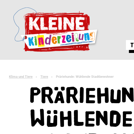
T
Klima und Tiere
Tiere
Präriehunde: Wühlende Stadtbewohner
►
►
Präriehun
Wühlende