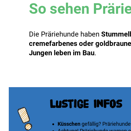
So sehen Präri
Die Präriehunde haben
Stummel
cremefarbenes oder goldbraunes
Jungen leben im Bau
.
Lustige Infos
Küsschen
gefällig? Präriehund
Achtung! Präriehunde warnen e