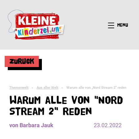
Menü
Zurück
Themenwelt
Aus aller Welt
Warum alle von „Nord Stream 2“ reden
►
►
Warum alle von "Nord
Stream 2" reden
von Barbara Jauk
23.02.2022