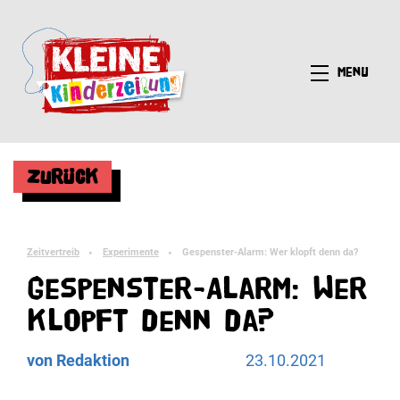
Menü
Zurück
Zeitvertreib
Experimente
Gespenster-Alarm: Wer klopft denn da?
►
►
Gespenster-Alarm: Wer
klopft denn da?
von Redaktion
23.10.2021