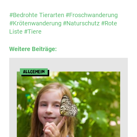
#Bedrohte Tierarten
#Froschwanderung
#Krötenwanderung
#Naturschutz
#Rote
Liste
#Tiere
Weitere Beiträge:
Allgemein