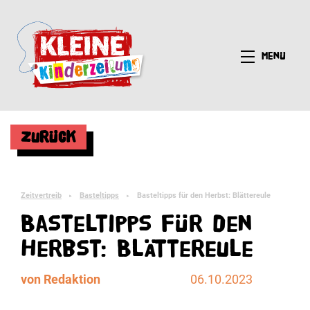
Menü
Zurück
Zeitvertreib
Basteltipps
Basteltipps für den Herbst: Blättereule
►
►
Basteltipps für den
Herbst: Blättereule
von Redaktion
06.10.2023