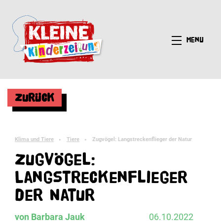
Menü
Zurück
Klima und Tiere
Tiere
Zugvögel: Langstreckenflieger der Natur
►
►
Zugvögel:
Langstreckenflieger
der Natur
von Barbara Jauk
06.10.2022