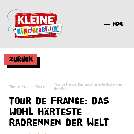
Menü
Zurück
Tour de France: Das wohl härteste Radrennen
Themenwelt
Wissen
►
►
der Welt
Tour de France: Das
wohl härteste
Radrennen der Welt