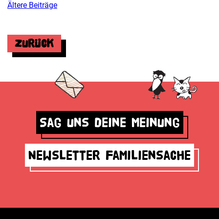
Ältere Beiträge
Beitragsnavigation
Zurück
Sag uns deine Meinung
Newsletter Familiensache