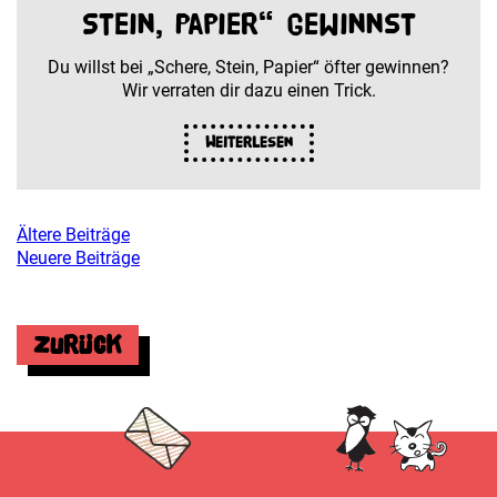
Stein, Papier“ gewinnst
Du willst bei „Schere, Stein, Papier“ öfter gewinnen?
Wir verraten dir dazu einen Trick.
Weiterlesen
Ältere Beiträge
Beitragsnavigation
Neuere Beiträge
Zurück