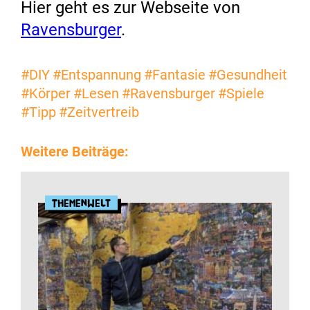
Hier geht es zur Webseite von
Ravensburger
.
#DIY
#Entspannung
#Fantasie
#Gesundheit
#Körper
#Lesen
#Ravensburger
#Spiele
#Tipp
#Zeitvertreib
Weitere Beiträge:
Themenwelt