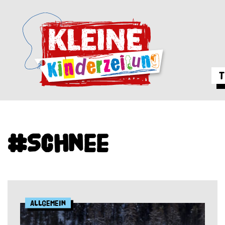
T
#Schnee
Allgemein