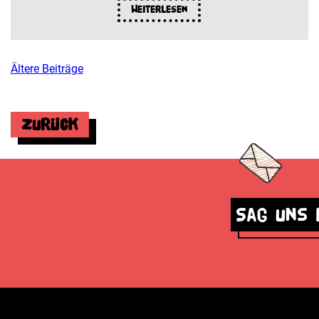
Weiterlesen
Ältere Beiträge
Beitragsnavigation
Zurück
Sag uns 