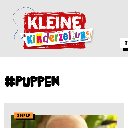
T
#Puppen
Spiele