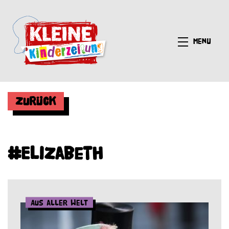
Menü
Zurück
#Elizabeth
Aus aller Welt