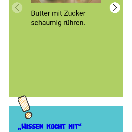
Butter mit Zucker
Eier un
schaumig rühren.
„Wissen kocht mit“