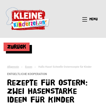
Menü
Zurück
Allgemein
Essen
Hallo Hase! Schnelle Osterrezepte für Kinder
►
►
ENTGELTLICHE KOOPERATION
Rezepte für Ostern:
Zwei hasenstarke
Ideen für Kinder