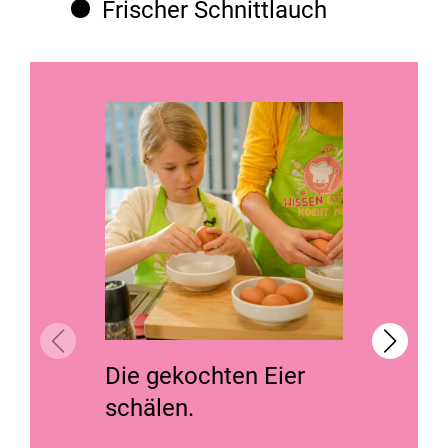
Frischer Schnittlauch
Die gekochten Eier
Die Eie
schälen.
Erdäpf
drücke