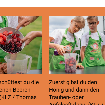
chüttest du die
Zuerst gibst du den
renen Beeren
Honig und dann den
 (KLZ / Thomas
Trauben- oder
Apfelsaft dazu. (KLZ /