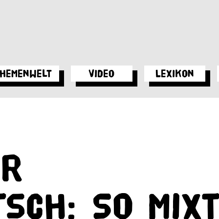
hemenwelt
Video
Lexikon
er
sch: So mix