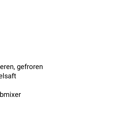
ren, gefroren
lsaft
abmixer