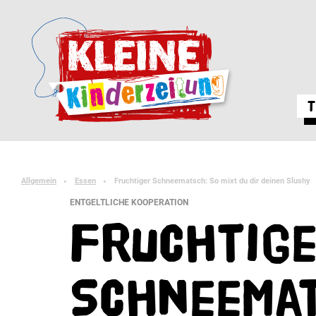
T
Allgemein
Essen
Fruchtiger Schneematsch: So mixt du dir deinen Slushy
►
►
ENTGELTLICHE KOOPERATION
Fruchtig
Schneemat