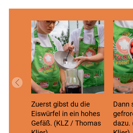
Zuerst gibst du die
Dann s
Eiswürfel in ein hohes
gefro
Gefäß. (KLZ / Thomas
dazu.
Klier)
Klier)