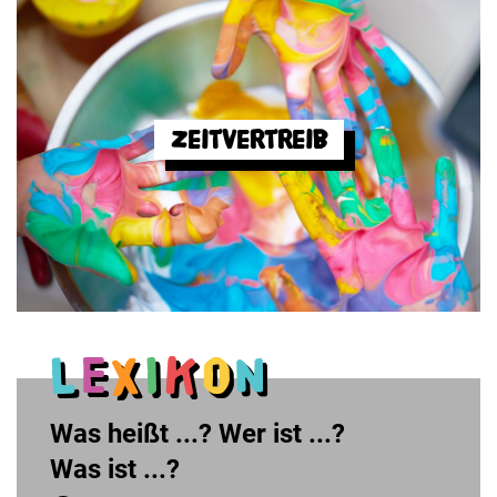
Zeitvertreib
L
E
X
I
K
O
N
Was heißt ...?
Wer ist ...?
Was ist ...?