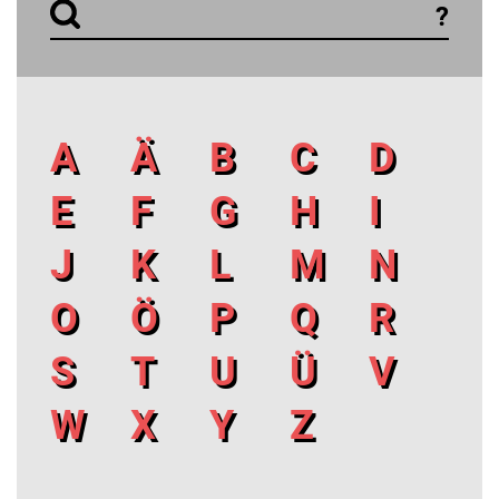
?
A
Ä
B
C
D
E
F
G
H
I
J
K
L
M
N
O
Ö
P
Q
R
S
T
U
Ü
V
W
X
Y
Z