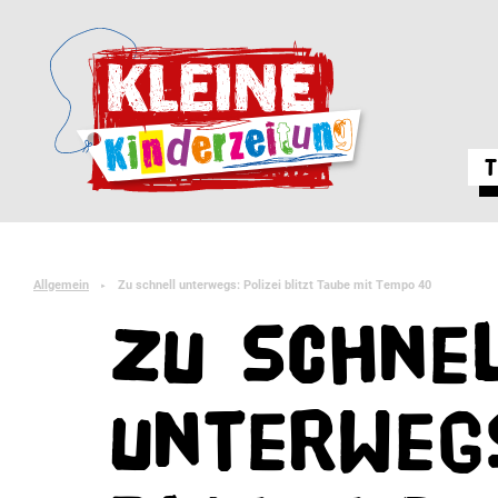
T
Allgemein
Zu schnell unterwegs: Polizei blitzt Taube mit Tempo 40
►
Zu schne
unterwegs