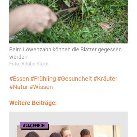
Beim Löwenzahn können die Blätter gegessen
werden
Foto: Adobe Stock
#Essen
#Frühling
#Gesundheit
#Kräuter
#Natur
#Wissen
Weitere Beiträge:
Allgemein