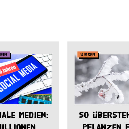
mein
Wissen
iale Medien:
So überste
Millionen
Pflanzen E