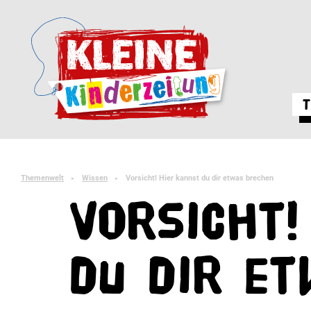
T
Themenwelt
Wissen
Vorsicht! Hier kannst du dir etwas brechen
►
►
Vorsicht!
du dir e