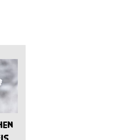
hen
is