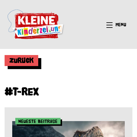
Menü
Zurück
#T-Rex
Neueste Beiträge