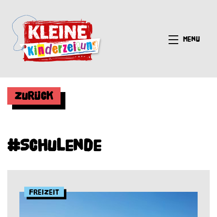
Menü
Zurück
#Schulende
Freizeit