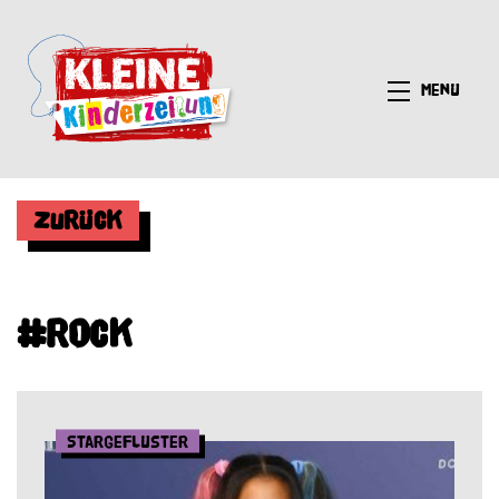
Menü
Zurück
#Rock
Stargeflüster