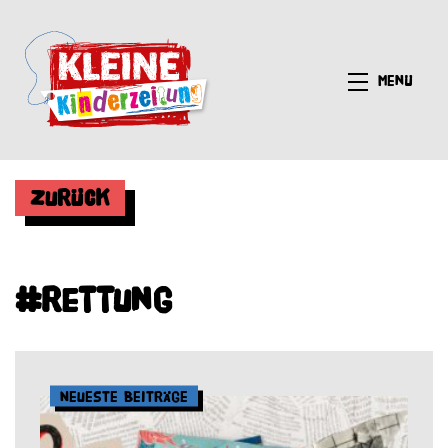
Menü
Zurück
#Rettung
Neueste Beiträge