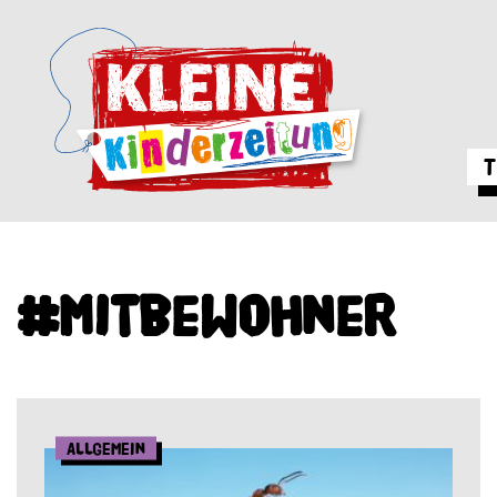
T
#Mitbewohner
Allgemein