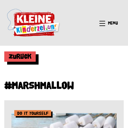
Menü
Zurück
#Marshmallow
Do it yourself