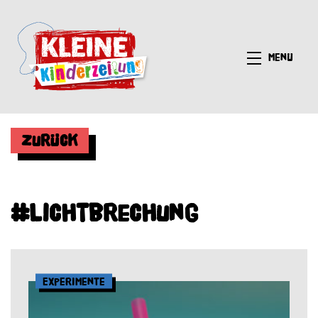
Menü
Zurück
#Lichtbrechung
Experimente