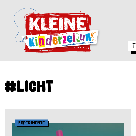
T
#Licht
Experimente