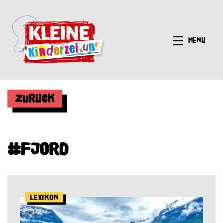
Menü
Zurück
#Fjord
Lexikon