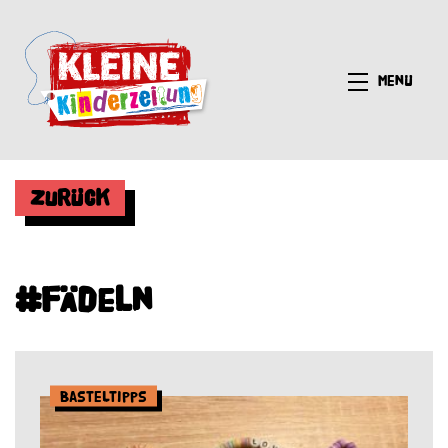
Menü
Zurück
#fädeln
Basteltipps