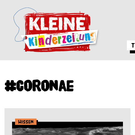
T
#Coronae
Wissen