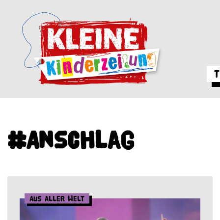
T
#Anschlag
Aus aller Welt