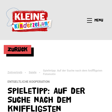
Menü
Zurück
Spieletipp: Auf der Suche nach dem kniffligsten
Zeitvertreib
Spiele
►
►
Fotomotiv
ENTGELTLICHE KOOPERATION
Spieletipp: Auf der
Suche nach dem
kniffligsten