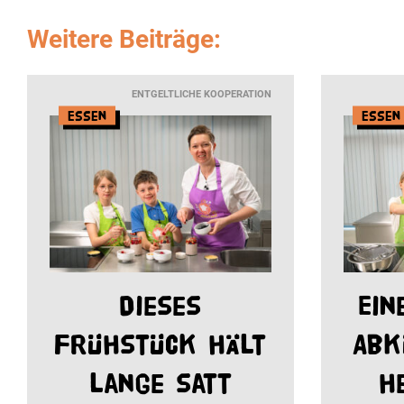
Weitere Beiträge:
ENTGELTLICHE KOOPERATION
Essen
Essen
Dieses
Ein
Frühstück hält
Abk
lange satt
h