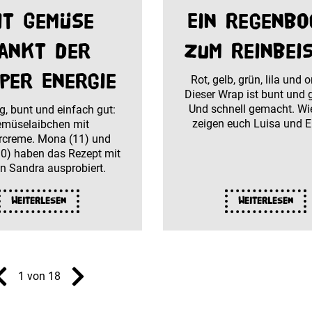
it Gemüse
Ein Regenbo
ankt der
zum Reinbe
per Energie
Rot, gelb, grün, lila und 
Dieser Wrap ist bunt und 
Und schnell gemacht. Wi
g, bunt und einfach gut:
zeigen euch Luisa und
müselaibchen mit
rcreme. Mona (11) und
(10) haben das Rezept mit
n Sandra ausprobiert.
Weiterlesen
Weiterlesen
1 von 18