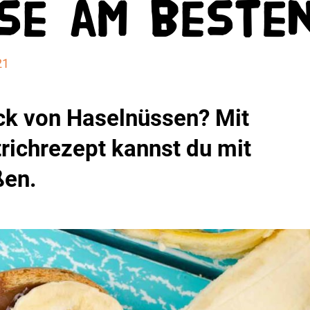
se am beste
21
ck von Haselnüssen? Mit
ichrezept kannst du mit
ßen.