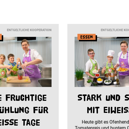
ENTGELTLICHE KOOPERATION
ENTGELTLICHE KO
Essen
e fruchtige
Stark und s
ühlung für
mit Eiwei
eiße Tage
Heute gibt es Ofenhend
Tomatenreis und buntem 