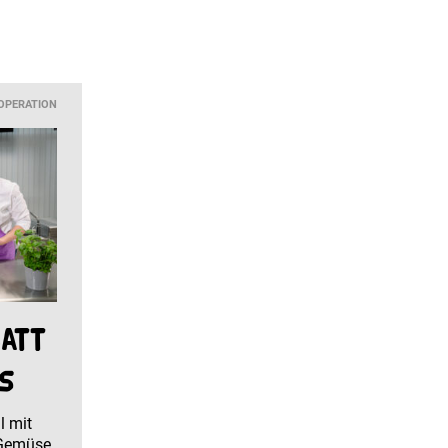
OPERATION
att
ß
l mit
Gemüse.