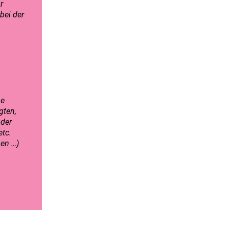
r
bei der
ne
gten,
oder
tc.
men …)