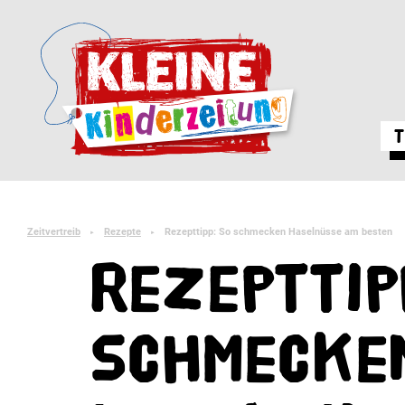
T
Zeitvertreib
Rezepte
Rezepttipp: So schmecken Haselnüsse am besten
►
►
Rezepttip
schmecke