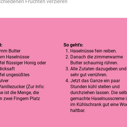
rschiedenen Früchten verzieren
t:
So geht’s:
mm Butter
Haselnüsse fein reiben.
mm Haselnüsse
Danach die zimmerwarme
fel flüssiger Honig oder
Butter schaumig rühren.
icksaft
Alle Zutaten dazugeben und
ffel ungesüßtes
sehr gut verrühren.
lver
Jetzt das Ganze ein paar
Vanillezucker (Zur Info:
Stunden kühl stellen und
se ist die Menge, die
durchziehen lassen. Die selb
n zwei Fingern Platz
gemachte Haselnusscreme i
im Kühlschrank gut eine Wo
haltbar.