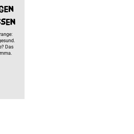
gen
ißen
orange:
gesund.
e? Das
 Emma.