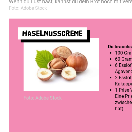
Wenn du Lust hast, kannst du dein Brot noch mit ve
Foto: Adobe Stock
Haselnusscreme
Du brauchs
100 Gra
60 Gra
6 Esslöf
Agavend
2 Esslö
Kakaopu
1 Prise 
Eine Pri
Foto: Adobe Stock
zwische
hat)