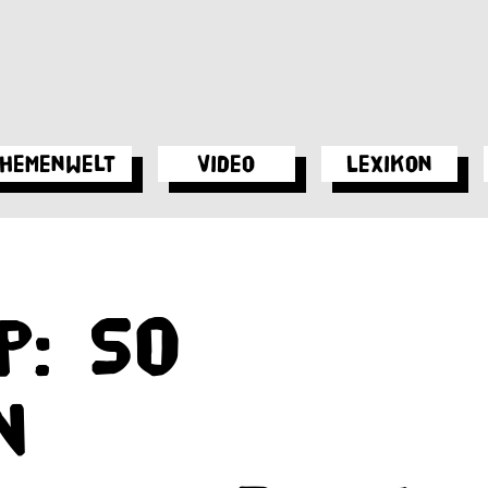
hemenwelt
Video
Lexikon
p: So
n