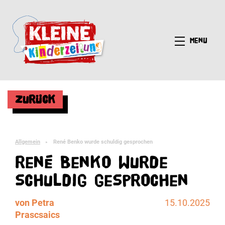
Menü
Zurück
Allgemein
René Benko wurde schuldig gesprochen
►
René Benko wurde
schuldig gesprochen
von Petra
15.10.2025
Prascsaics